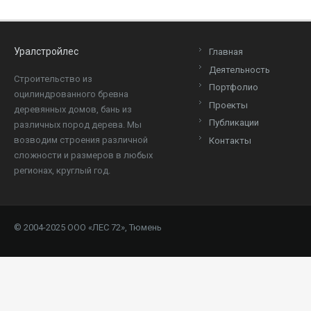
Уралстройлес
Главная
Деятельность
Cтроительство из
Портфолио
оцилиндрованного бревна
Проекты
деревянных домов, бань из
Публикации
различных пород дерева. Мы
возводим строения различной
Контакты
сложности и размеров в любых
регионах, круглый год.
© 2004-2025 ООО «ЛЕС 72», Тюмень