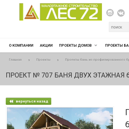
Перейти к основному содержанию
Форма п
О КОМПАНИИ
АКЦИИ
ПРОЕКТЫ ДОМОВ
ПРОЕКТЫ БА
Вы здесь
Главная
»
Проекты
»
Проекты бань из профилированного б
ПРОЕКТ № 707 БАНЯ ДВУХ ЭТАЖНАЯ 6Х4
вернуться назад
6