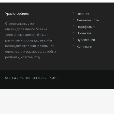
Уралстройлес
Главная
Деятельность
Cтроительство из
Портфолио
оцилиндрованного бревна
Проекты
деревянных домов, бань из
Публикации
различных пород дерева. Мы
возводим строения различной
Контакты
сложности и размеров в любых
регионах, круглый год.
© 2004-2025 ООО «ЛЕС 72», Тюмень