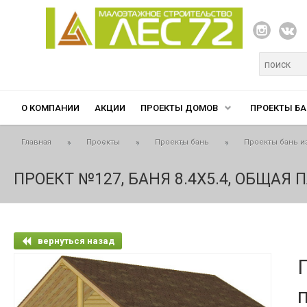
Перейти к основному содержанию
Форма п
О КОМПАНИИ
АКЦИИ
ПРОЕКТЫ ДОМОВ
ПРОЕКТЫ БА
Вы здесь
Главная
»
Проекты
»
Проекты бань
»
Проекты бань и
ПРОЕКТ №127, БАНЯ 8.4Х5.4, ОБЩАЯ 
вернуться назад