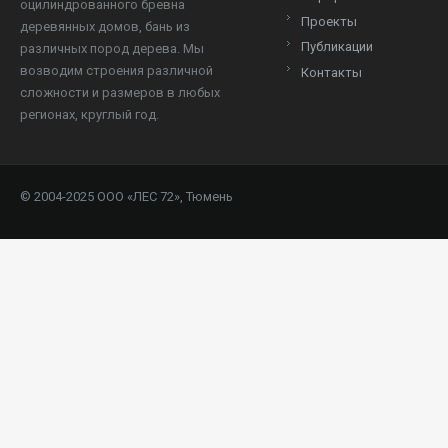
оцилиндрованного бревна
Проекты
деревянных домов, бань из
Публикации
различных пород дерева. Мы
возводим строения различной
Контакты
сложности и размеров в любых
регионах, круглый год.
© 2004-2025 ООО «ЛЕС 72», Тюмень