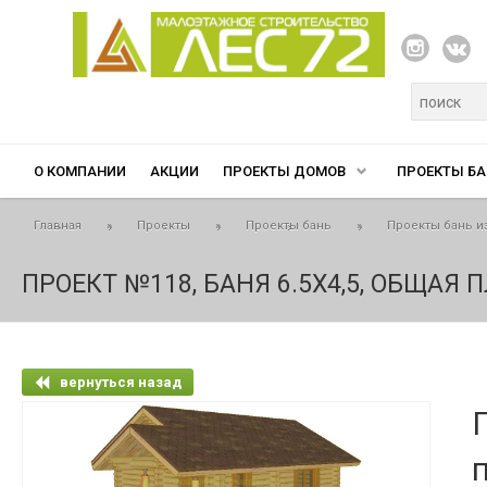
Перейти к основному содержанию
Форма п
О КОМПАНИИ
АКЦИИ
ПРОЕКТЫ ДОМОВ
ПРОЕКТЫ БА
Вы здесь
Главная
»
Проекты
»
Проекты бань
»
Проекты бань и
ПРОЕКТ №118, БАНЯ 6.5Х4,5, ОБЩАЯ 
вернуться назад