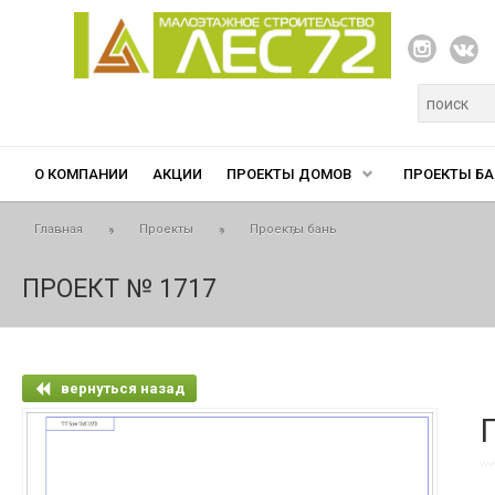
Перейти к основному содержанию
Форма п
О КОМПАНИИ
АКЦИИ
ПРОЕКТЫ ДОМОВ
ПРОЕКТЫ БА
Вы здесь
Главная
»
Проекты
»
Проекты бань
ПРОЕКТ № 1717
вернуться назад