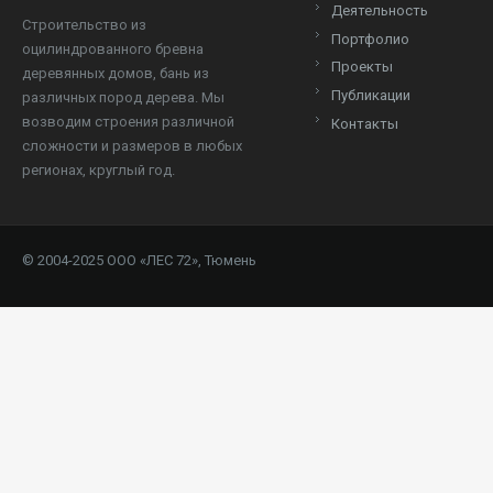
Деятельность
Cтроительство из
Портфолио
оцилиндрованного бревна
Проекты
деревянных домов, бань из
Публикации
различных пород дерева. Мы
возводим строения различной
Контакты
сложности и размеров в любых
регионах, круглый год.
© 2004-2025 ООО «ЛЕС 72», Тюмень