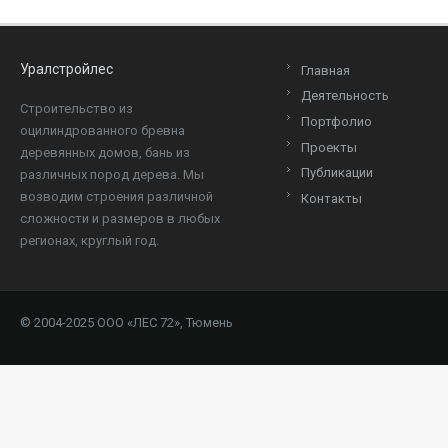
Уралстройлес
Главная
Деятельность
Cтроительство из
Портфолио
оцилиндрованного бревна
Проекты
деревянных домов, бань из
Публикации
различных пород дерева. Мы
возводим строения различной
Контакты
сложности и размеров в любых
регионах, круглый год.
© 2004-2025 ООО «ЛЕС 72», Тюмень