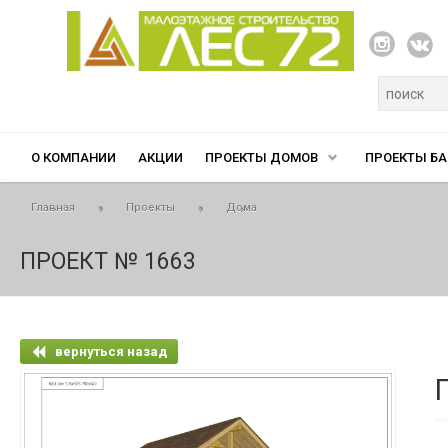
Перейти к основному содержанию
Форма п
О КОМПАНИИ
АКЦИИ
ПРОЕКТЫ ДОМОВ
ПРОЕКТЫ БА
Вы здесь
Главная
»
Проекты
»
Дома
ПРОЕКТ № 1663
вернуться назад